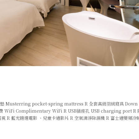
terring pocket-spring mattress R 全套高級羽絨寢具 Down
免費 WiFi Complimentary WiFi R USB插座孔 USB charging port R
晶大電視 R 藍光隨選電影 、兒童卡通影片 R 空氣清淨除濕機 R 富士通變頻冷