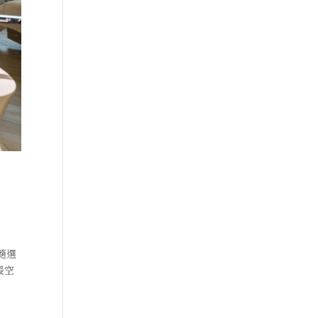
 隨選
暖空